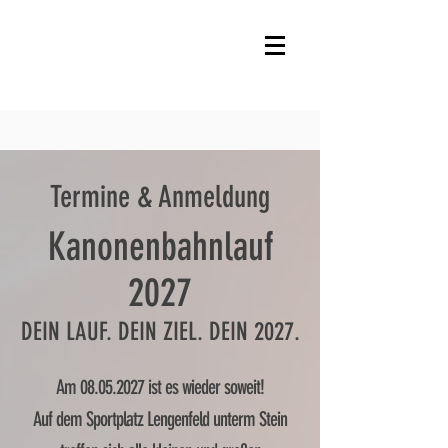
Termine & Anmeldung​
Kanonenbahnlauf
2027​
DEIN LAUF. DEIN ZIEL. DEIN 2027.
Am
08.05.2027
ist es wieder soweit!
Auf dem Sportplatz Lengenfeld unterm Stein